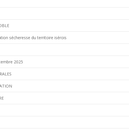
NOBLE
tion sécheresse du territoire isérois
embre 2025
RALES
LATION
RE