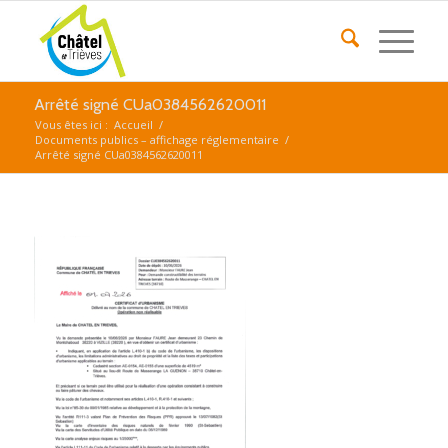
Arrêté signé CUa0384562620011
Vous êtes ici :
Accueil
/
Documents publics – affichage réglementaire
/
Arrêté signé CUa0384562620011