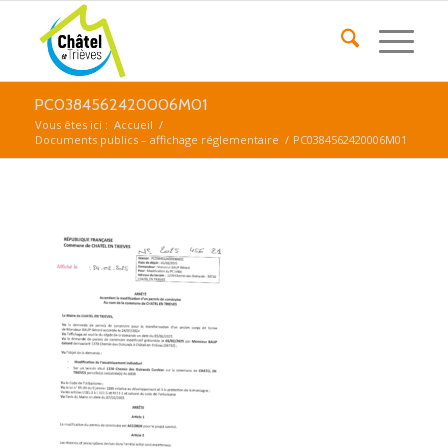
PC0384562420006M01
Vous êtes ici :
Accueil
/
Documents publics – affichage réglementaire
/
PC0384562420006M01