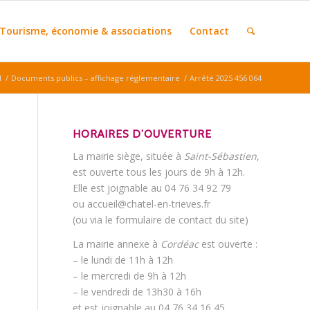
Tourisme, économie & associations
Contact
l
/
Documents publics – affichage réglementaire
/
Arrêté 2025 456 064
HORAIRES D’OUVERTURE
La mairie siège, située à
Saint-Sébastien
,
est ouverte tous les jours de 9h à 12h.
Elle est joignable au 04 76 34 92 79
ou accueil@chatel-en-trieves.fr
(ou via le formulaire de contact du site)
La mairie annexe à
Cordéac
est ouverte :
– le lundi de 11h à 12h
– le mercredi de 9h à 12h
– le vendredi de 13h30 à 16h
et est joignable au 04 76 34 16 45.