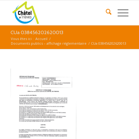
CUa 038456202620013
Vous êtes ici :
Accueil
/
Documents publics – affichage réglementaire
/
CUa 038456202620013