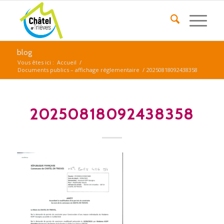
blog
Vous êtes ici :
Accueil
/
Documents publics – affichage réglementaire
/
20250818092438358
20250818092438358