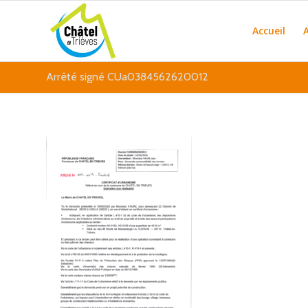
Accueil
Arrêté signé CUa0384562620012