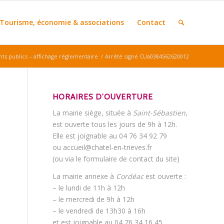
Tourisme, économie & associations
Contact
s publics – affichage réglementaire
/
Arrêté signé CUa0384562620012
HORAIRES D’OUVERTURE
La mairie siège, située à
Saint-Sébastien
,
est ouverte tous les jours de 9h à 12h.
Elle est joignable au 04 76 34 92 79
ou accueil@chatel-en-trieves.fr
(ou via le formulaire de contact du site)
La mairie annexe à
Cordéac
est ouverte :
– le lundi de 11h à 12h
– le mercredi de 9h à 12h
– le vendredi de 13h30 à 16h
et est joignable au 04 76 34 16 45.