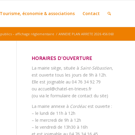
Tourisme, économie & associations
Contact
ublics – affichage réglementaire
/
ANNEXE PLAN ARRETE 2026 456 060
HORAIRES D’OUVERTURE
La mairie siège, située à
Saint-Sébastien
,
est ouverte tous les jours de 9h à 12h.
Elle est joignable au 04 76 34 92 79
ou accueil@chatel-en-trieves.fr
(ou via le formulaire de contact du site)
La mairie annexe à
Cordéac
est ouverte :
– le lundi de 11h à 12h
– le mercredi de 9h à 12h
– le vendredi de 13h30 à 16h
et est joignable au 04 76 34 16 45.