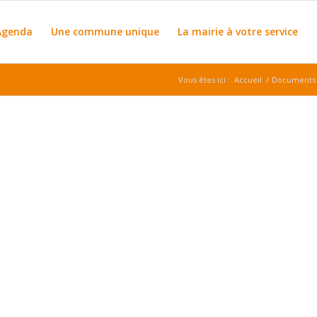
Agenda
Une commune unique
La mairie à votre service
Vous êtes ici :
Accueil
/
Documents p