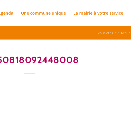
Agenda
Une commune unique
La mairie à votre service
Vous êtes ici :
Accuei
50818092448008