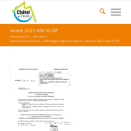
Arrêté 2025 456 35 DP
Vous êtes ici :
Accueil
/
Documents publics – affichage réglementaire
/
Arrêté 2025 456 35 DP