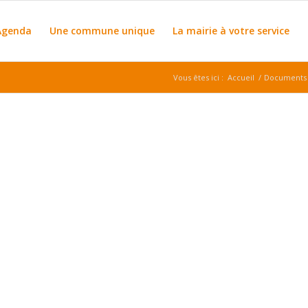
Agenda
Une commune unique
La mairie à votre service
Vous êtes ici :
Accueil
/
Documents p