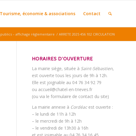
Tourisme, économie & associations
Contact
ublics – affichage réglementaire
/
ARRETE 2025 456 102 CIRCULATION
HORAIRES D’OUVERTURE
La mairie siège, située à
Saint-Sébastien
,
est ouverte tous les jours de 9h à 12h.
Elle est joignable au 04 76 34 92 79
ou accueil@chatel-en-trieves.fr
(ou via le formulaire de contact du site)
La mairie annexe à
Cordéac
est ouverte :
– le lundi de 11h à 12h
– le mercredi de 9h à 12h
– le vendredi de 13h30 à 16h
et est joignable au 04 76 34 16 45.