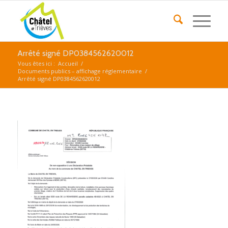
Arrêté signé DP0384562620012
Vous êtes ici :
Accueil
/
Documents publics – affichage réglementaire
/
Arrêté signé DP0384562620012