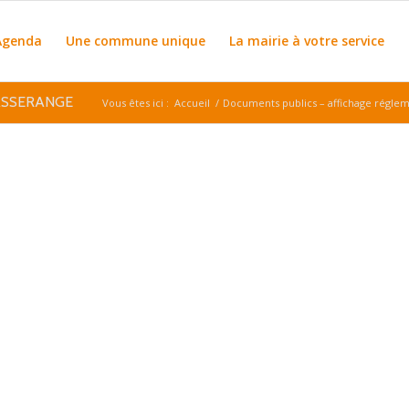
Agenda
Une commune unique
La mairie à votre service
ASSERANGE
Vous êtes ici :
Accueil
/
Documents publics – affichage régle