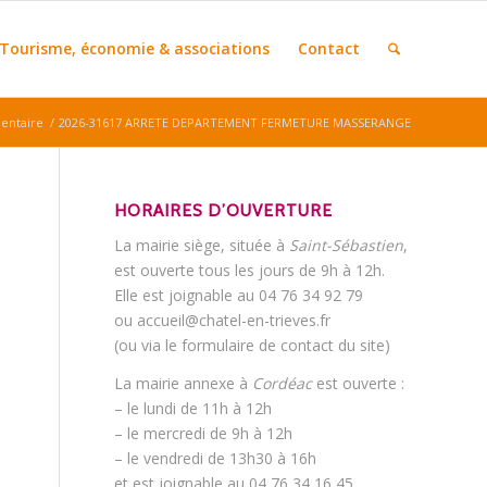
Tourisme, économie & associations
Contact
mentaire
/
2026-31617 ARRETE DEPARTEMENT FERMETURE MASSERANGE
HORAIRES D’OUVERTURE
La mairie siège, située à
Saint-Sébastien
,
est ouverte tous les jours de 9h à 12h.
Elle est joignable au 04 76 34 92 79
ou accueil@chatel-en-trieves.fr
(ou via le formulaire de contact du site)
La mairie annexe à
Cordéac
est ouverte :
– le lundi de 11h à 12h
– le mercredi de 9h à 12h
– le vendredi de 13h30 à 16h
et est joignable au 04 76 34 16 45.