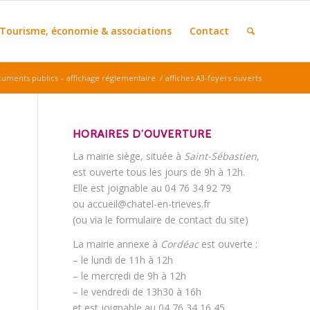
Tourisme, économie & associations
Contact
uments publics – affichage réglementaire
/
affiches A3-foyers ouverts
HORAIRES D’OUVERTURE
La mairie siège, située à
Saint-Sébastien
,
est ouverte tous les jours de 9h à 12h.
Elle est joignable au 04 76 34 92 79
ou accueil@chatel-en-trieves.fr
(ou via le formulaire de contact du site)
La mairie annexe à
Cordéac
est ouverte :
– le lundi de 11h à 12h
– le mercredi de 9h à 12h
– le vendredi de 13h30 à 16h
et est joignable au 04 76 34 16 45.