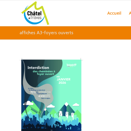
Accueil
affiches A3-foyers ouverts