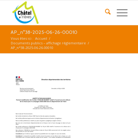
AP_n°38-2025-06-26-00010
Vous êtes ici :
Accueil
/
Documents publics – affichage réglementaire
/
AP_n°38-2025-06-26-00010