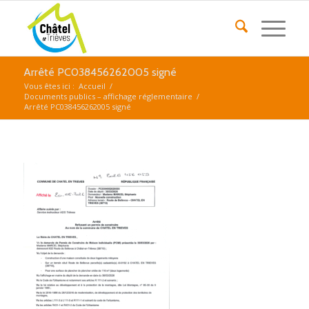
Arrêté PC038456262005 signé
Vous êtes ici :
Accueil
/
Documents publics – affichage réglementaire
/
Arrêté PC038456262005 signé