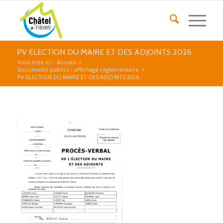
PV ELECTION DU MAIRE ET DES ADJOINTS 2026
Vous êtes ici :
Accueil
/
Documents publics – affichage réglementaire
/
PV ELECTION DU MAIRE ET DES ADJOINTS 2026