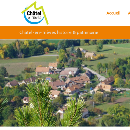
Accueil
Châtel-en-Trièves histoire & patrimoine