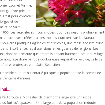
 Rome, Lyon et Vienne,
u Montgenèvre près de
. C’est pour contrôler
Morges et de
ac et de Saint-
An 1000, ces lieux élevés incommodes, pour des raisons probablement
imité d’abbayes créées par des moines clunisiens sur le plateau,
nouvelles pratiques agricoles et piscicoles, une réelle sécurité d’une
dans l’intolérance, les dissensions et les guerres de religions. Les
rtant, dont ne demeure que l’impressionnant bâtiment, cœur du village
 témoignage d’une période douloureuse aujourd’hui révolue, celle de
déac et protestante de Saint-Sébastien.
70, semble aujourd’hui enraillé puisque la population de la commune
e trentaine d’années.
d’hui…
de l’autoroute à Monestier de Clermont a engendré un flux de
 plus fort qu’auparavant. Une large part de la population redoute