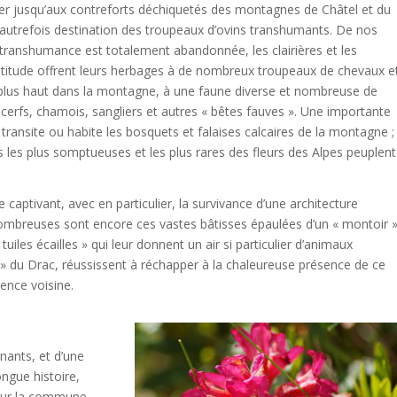
ver jusqu’aux contreforts déchiquetés des montagnes de Châtel et du
 autrefois destination des troupeaux d’ovins transhumants. De nos
a transhumance est totalement abandonnée, les clairières et les
’altitude offrent leurs herbages à de nombreux troupeaux de chevaux e
 plus haut dans la montagne, à une faune diverse et nombreuse de
 cerfs, chamois, sangliers et autres « bêtes fauves ». Une importante
transite ou habite les bosquets et falaises calcaires de la montagne ;
s les plus somptueuses et les plus rares des fleurs des Alpes peuplent
tivant, avec en particulier, la survivance d’une architecture
 Nombreuses sont encore ces vastes bâtisses épaulées d’un « montoir 
uiles écailles » qui leur donnent un air si particulier d’animaux
» du Drac, réussissent à réchapper à la chaleureuse présence de ce
vence voisine.
ants, et d’une
ngue histoire,
s sur la commune.