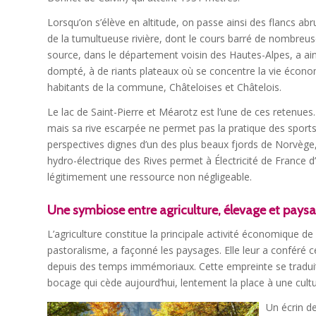
Lorsqu’on s’élève en altitude, on passe ainsi des flancs abru
de la tumultueuse rivière, dont le cours barré de nombreu
source, dans le département voisin des Hautes-Alpes, a ain
dompté, à de riants plateaux où se concentre la vie écono
habitants de la commune, Châteloises et Châtelois.
Le lac de Saint-Pierre et Méarotz est l’une de ces retenues
mais sa rive escarpée ne permet pas la pratique des sports
perspectives dignes d’un des plus beaux fjords de Norvège, e
hydro-électrique des Rives permet à Électricité de France d
légitimement une ressource non négligeable.
Une symbiose entre agriculture, élevage et pays
L’agriculture constitue la principale activité économique d
pastoralisme, a façonné les paysages. Elle leur a conféré 
depuis des temps immémoriaux. Cette empreinte se traduit
bocage qui cède aujourd’hui, lentement la place à une cultu
Un écrin de