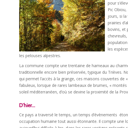
pour s’éle
Pic Obiou,
jours, si l
prairies d
bovins, et
chevreuils,
population 
les espèce
les pelouses alpestres.
La commune compte une trentaine de hameaux au charme cap
traditionnelle encore bien préservée, typique du Trièves.
qui permet l’accès à la grange, ces maisons couvertes de « t
fabuleux, lorsque de rares lambeaux de brumes, « montés 
soleil méditerranéen, d’où se devine la proximité de la Pro
D’hier…
Ce pays a traversé le temps, un temps d’évènements étonn
occupation humaine tout aussi étonnante. Il compte une lo
aujourd’hui difficile à lire, dans les rares vestiges présent