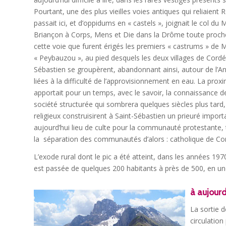
Pourtant, une des plus vieilles voies antiques qui reliaient
passait ici, et d’oppidums en « castels », joignait le col d
Briançon à Corps, Mens et Die dans la Drôme toute proche
cette voie que furent érigés les premiers « castrums » de 
« Peybauzou », au pied desquels les deux villages de Cordé
Sébastien se groupèrent, abandonnant ainsi, autour de l’
liées à la difficulté de l’approvisionnement en eau. La prox
apportait pour un temps, avec le savoir, la connaissance de 
société structurée qui sombrera quelques siècles plus tard, 
religieux construisirent à Saint-Sébastien un prieuré impo
aujourd’hui lieu de culte pour la communauté protestante,
la séparation des communautés d’alors : catholique de Cor
L’exode rural dont le pic a été atteint, dans les années 19
est passée de quelques 200 habitants à près de 500, en un
à aujour
La sortie 
circulation