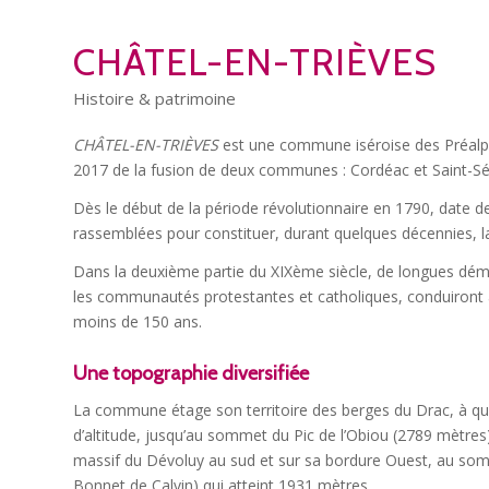
CHÂTEL-EN-TRIÈVES
Histoire & patrimoine
CHÂTEL-EN-TRIÈVES
est une commune iséroise des Préalpe
2017 de la fusion de deux communes : Cordéac et Saint-Sé
Dès le début de la période révolutionnaire en 1790, date 
rassemblées pour constituer, durant quelques décennies
Dans la deuxième partie du XIXème siècle, de longues dém
les communautés protestantes et catholiques, conduiront 
moins de 150 ans.
Une topographie diversifiée
La commune étage son territoire des berges du Drac, à q
d’altitude, jusqu’au sommet du Pic de l’Obiou (2789 mètres
massif du Dévoluy au sud et sur sa bordure Ouest, au so
Bonnet de Calvin) qui atteint 1931 mètres.