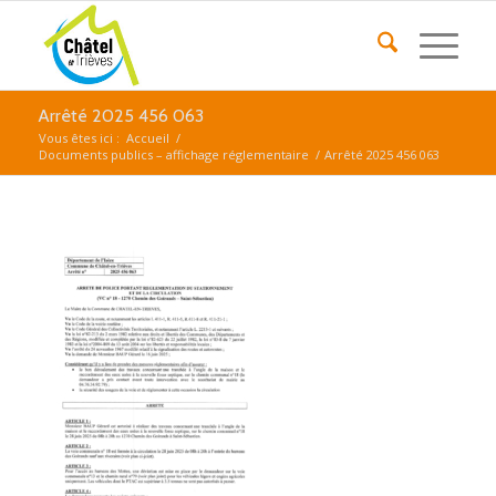
Arrêté 2025 456 063
Vous êtes ici :
Accueil
/
Documents publics – affichage réglementaire
/
Arrêté 2025 456 063