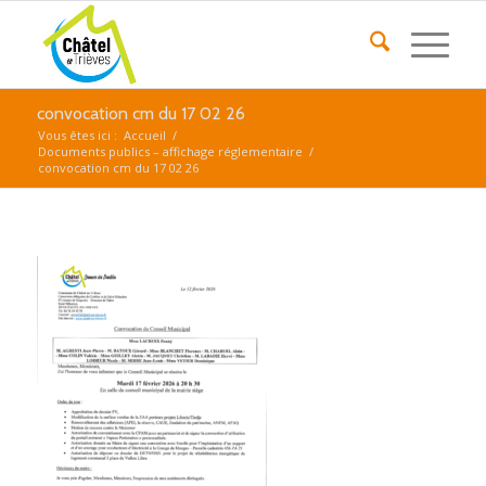
convocation cm du 17 02 26
Vous êtes ici :
Accueil
/
Documents publics – affichage réglementaire
/
convocation cm du 17 02 26