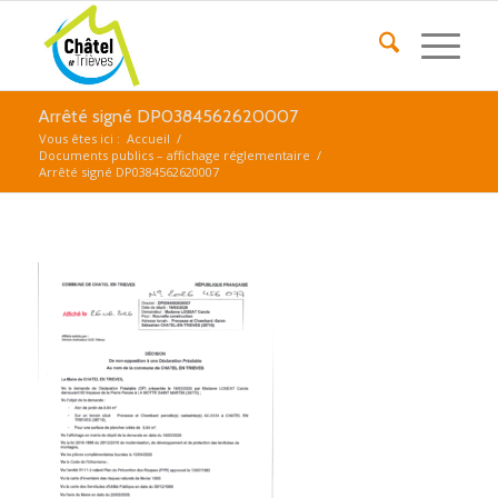
Arrêté signé DP0384562620007
Vous êtes ici :
Accueil
/
Documents publics – affichage réglementaire
/
Arrêté signé DP0384562620007