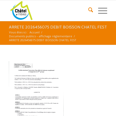
ARRETE 2026456075 DEBIT BOISSON CHATEL FEST
Vous êtes ici :
Accueil
/
Documents publics – affichage réglementaire
/
ARRETE 2026456075 DEBIT BOISSON CHATEL FEST