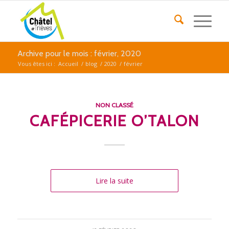
Archive pour le mois : février, 2020
Vous êtes ici :
Accueil
/
blog
/
2020
/
février
NON CLASSÉ
CAFÉPICERIE O’TALON
Lire la suite