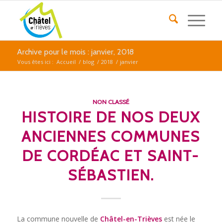
Archive pour le mois : janvier, 2018
Vous êtes ici :
Accueil
/
blog
/
2018
/
janvier
NON CLASSÉ
HISTOIRE DE NOS DEUX
ANCIENNES COMMUNES
DE CORDÉAC ET SAINT-
SÉBASTIEN.
La commune nouvelle de
Châtel-en-Trièves
est née le