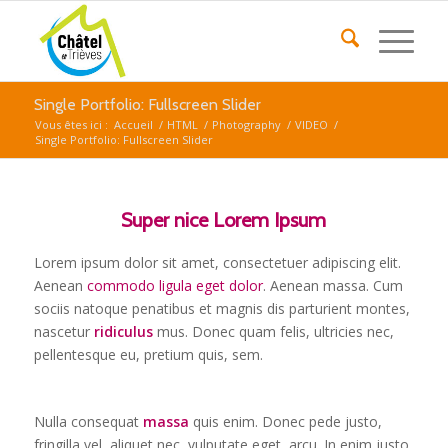
Single Portfolio: Fullscreen Slider
Vous êtes ici :
Accueil
/
HTML
/
Photography
/
VIDEO
/
Single Portfolio: Fullscreen Slider
Super nice Lorem Ipsum
Lorem ipsum dolor sit amet, consectetuer adipiscing elit.
Aenean
commodo ligula eget dolor
. Aenean massa. Cum
sociis natoque penatibus et magnis dis parturient montes,
nascetur
ridiculus
mus. Donec quam felis, ultricies nec,
pellentesque eu, pretium quis, sem.
Nulla consequat
massa
quis enim. Donec pede justo,
fringilla vel, aliquet nec, vulputate eget, arcu. In enim justo,