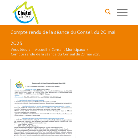
Compte rendu de la séance du Conseil du 20 mai
2025
Vous êtes ici :
Accueil
/
Conseils Municipaux
/
Compte rendu de la séance du Conseil du 20 mai 2025