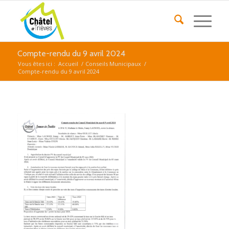
Compte-rendu du 9 avril 2024
Vous êtes ici :
Accueil
/
Conseils Municipaux
/
Compte-rendu du 9 avril 2024